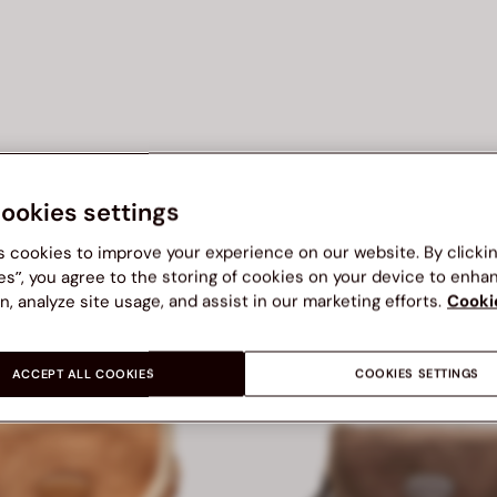
cookies settings
s cookies to improve your experience on our website. By clicki
es”, you agree to the storing of cookies on your device to enha
n, analyze site usage, and assist in our marketing efforts.
Cooki
ACCEPT ALL COOKIES
COOKIES SETTINGS