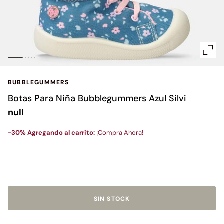
BUBBLEGUMMERS
Botas Para Niña Bubblegummers Azul Silvi
Tenis Deportivos Para Mujer Power - Zeta Relic
null
l$ 209.900,00
00,00
-30% Agregando al carrito:
¡Compra Ahora!
SIN STOCK