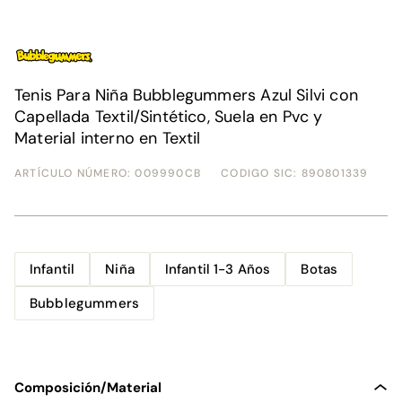
Tenis Para Mujer North Star Blanco Leonor Team Star
l$ 199.900,00
0,00
Tenis Para Niña Bubblegummers Azul Silvi con
Capellada Textil/Sintético, Suela en Pvc y
Material interno en Textil
ARTÍCULO NÚMERO:
009990CB
CODIGO SIC: 890801339
Infantil
Niña
Infantil 1-3 Años
Botas
Bubblegummers
Tenis Para Hombre North Star Blanco
l$ 179.900,00
0,00
Composición/Material