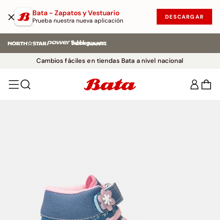
Bata - Zapatos y Vestuario
DESCARGAR
Prueba nuestra nueva aplicación
Envío Normal ¡GRATIS! por compras superiores a 199.900. Aplican
TyC
Hasta 30 días para cambios.
Cambios fáciles en tiendas Bata a nivel nacional